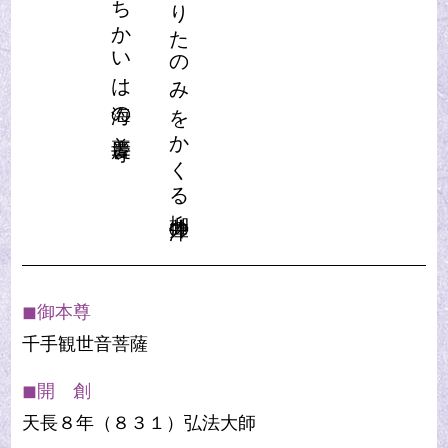
まいるよりたのみをかくる柳井津の
ひろきちかいは海の普慶寺
◼︎御本尊
千手観世音菩薩
◼︎開 創
天長８年（８３１）弘法大師