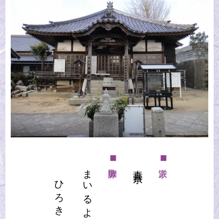
◼︎御詠歌
◼︎宗派
真言宗